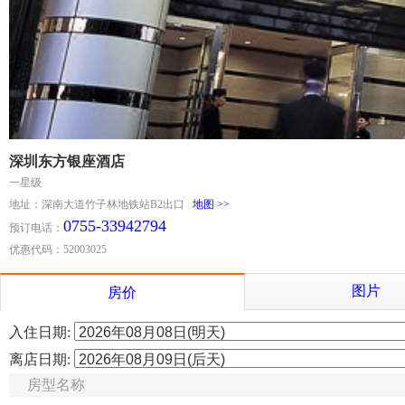
深圳东方银座酒店
一星级
地址：深南大道竹子林地铁站B2出口
地图 >>
0755-33942794
预订电话：
优惠代码：52003025
图片
房价
入住日期:
离店日期:
房型名称