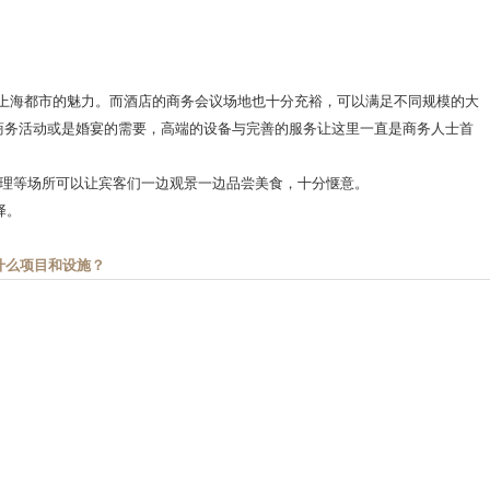
赏上海都市的魅力。而酒店的商务会议场地也十分充裕，可以满足不同规模的大
、商务活动或是婚宴的需要，高端的设备与完善的服务让这里一直是商务人士首
理等场所可以让宾客们一边观景一边品尝美食，十分惬意。
择。
什么项目和设施？