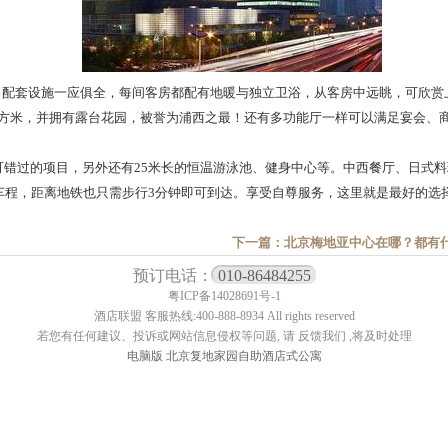
敞，配套设施一应俱全，每间客房都配有地暖与独立卫浴，从客房中远眺，可欣
39平方米，并拥有露台花园，被誉为浦西之最！还有多功能厅一样可以满足宴会
过的项目，另外还有25米长的恒温游泳池、健身中心等。中西餐厅、日式料
车程，距离地铁也只需步行3分钟即可到达。享受自尊服务，这里就是最好的选
下一篇：北京梅地亚中心在哪？都有
预订电话：
010-86484255
粤ICP备14028691号-1
酒店联盟 客服热线:400-888-8934 All rights reserved
若您有任何建议、投诉或网站信息侵权等问题, 请 反馈我们 ,将及时处理
电脑版
北京复地家园自助酒店式公寓